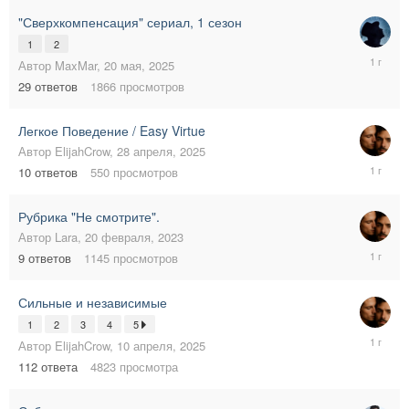
"Сверхкомпенсация" сериал, 1 сезон
1
2
2
Автор
MaxMar
,
20 мая, 2025
июня,
29
ответов
1866
просмотров
2025
Легкое Поведение / Easy Virtue
Автор
ElijahCrow
,
28 апреля, 2025
29
10
ответов
550
просмотров
апреля,
2025
Рубрика "Не смотрите".
Автор
Lara
,
20 февраля, 2023
28
9
ответов
1145
просмотров
апреля,
2025
Сильные и независимые
1
2
3
4
5
20
Автор
ElijahCrow
,
10 апреля, 2025
апреля,
112
ответа
4823
просмотра
2025