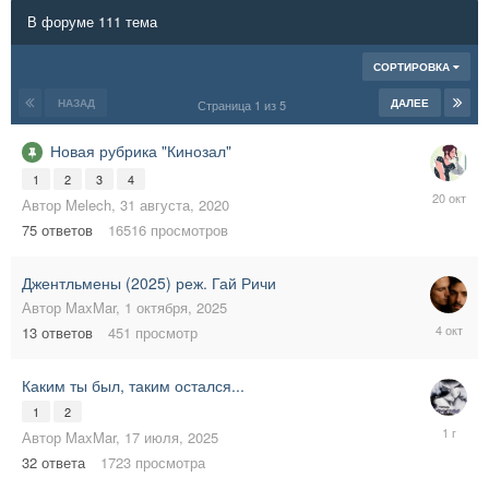
В форуме 111 тема
СОРТИРОВКА
НАЗАД
ДАЛЕЕ
Страница 1 из 5
Новая рубрика "Кинозал"
1
2
3
4
20
Автор
Melech
,
31 августа, 2020
октября,
75
ответов
16516
просмотров
2025
Джентльмены (2025) реж. Гай Ричи
Автор
MaxMar
,
1 октября, 2025
4
13
ответов
451
просмотр
октября,
2025
Каким ты был, таким остался...
1
2
20
Автор
MaxMar
,
17 июля, 2025
июля,
32
ответа
1723
просмотра
2025