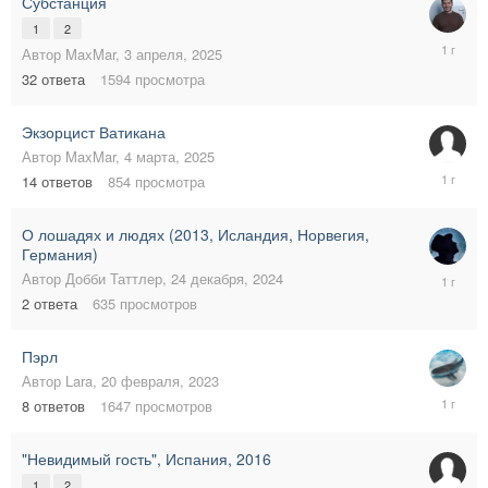
Субстанция
1
2
6
Автор
MaxMar
,
3 апреля, 2025
апреля,
32
ответа
1594
просмотра
2025
Экзорцист Ватикана
Автор
MaxMar
,
4 марта, 2025
7
14
ответов
854
просмотра
марта,
2025
О лошадях и людях (2013, Исландия, Норвегия,
Германия)
25
Автор
Добби Таттлер
,
24 декабря, 2024
декабря,
2
ответа
635
просмотров
2024
Пэрл
Автор
Lara
,
20 февраля, 2023
19
8
ответов
1647
просмотров
ноября,
2024
"Невидимый гость", Испания, 2016
1
2