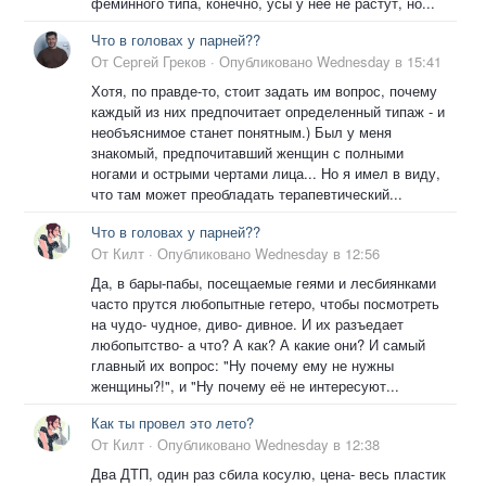
феминного типа, конечно, усы у неё не растут, но...
Что в головах у парней??
От
Сергей Греков
·
Опубликовано
Wednesday в 15:41
Хотя, по правде-то, стоит задать им вопрос, почему
каждый из них предпочитает определенный типаж - и
необъяснимое станет понятным.) Был у меня
знакомый, предпочитавший женщин с полными
ногами и острыми чертами лица... Но я имел в виду,
что там может преобладать терапевтический...
Что в головах у парней??
От
Килт
·
Опубликовано
Wednesday в 12:56
Да, в бары-пабы, посещаемые геями и лесбиянками
часто прутся любопытные гетеро, чтобы посмотреть
на чудо- чудное, диво- дивное. И их разъедает
любопытство- а что? А как? А какие они? И самый
главный их вопрос: "Ну почему ему не нужны
женщины?!", и "Ну почему её не интересуют...
Как ты провел это лето?
От
Килт
·
Опубликовано
Wednesday в 12:38
Два ДТП, один раз сбила косулю, цена- весь пластик