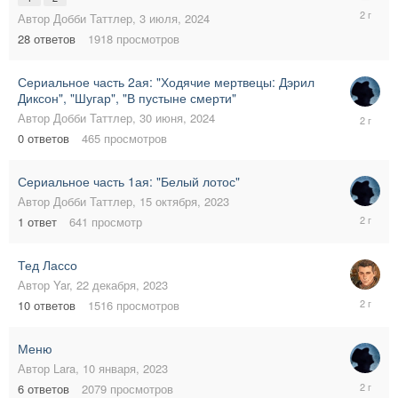
8
Автор
Добби Таттлер
,
3 июля, 2024
июля,
28
ответов
1918
просмотров
2024
Сериальное часть 2ая: "Ходячие мертвецы: Дэрил
Диксон", "Шугар", "В пустыне смерти"
30
Автор
Добби Таттлер
,
30 июня, 2024
июня,
0
ответов
465
просмотров
2024
Сериальное часть 1ая: "Белый лотос"
Автор
Добби Таттлер
,
15 октября, 2023
30
1
ответ
641
просмотр
июня,
2024
Тед Лассо
Автор
Yar
,
22 декабря, 2023
15
10
ответов
1516
просмотров
марта,
2024
Меню
Автор
Lara
,
10 января, 2023
31
6
ответов
2079
просмотров
января,