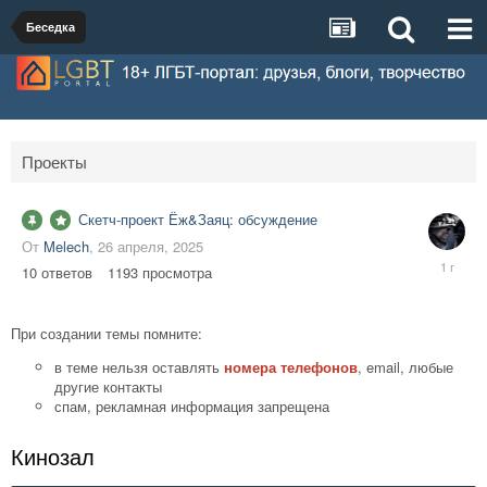
Беседка
Проекты
Скетч-проект Ёж&Заяц: обсуждение
От
Melech
,
26 апреля, 2025
30
10
ответов
1193
просмотра
апреля,
2025
При создании темы помните:
в теме нельзя оставлять
номера телефонов
, email, любые
другие контакты
спам, рекламная информация запрещена
Кинозал