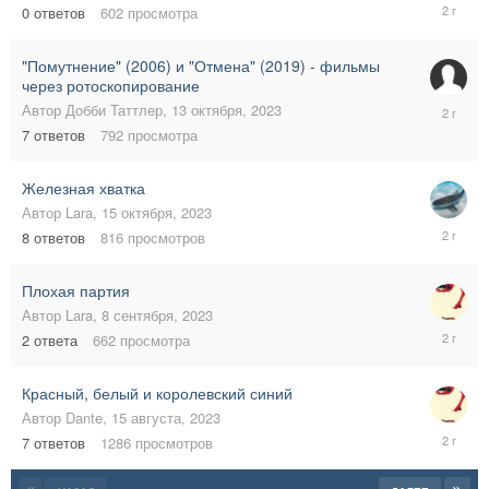
5
0
ответов
602
просмотра
ноября,
2023
"Помутнение" (2006) и "Отмена" (2019) - фильмы
через ротоскопирование
17
Автор
Добби Таттлер
,
13 октября, 2023
октября,
7
ответов
792
просмотра
2023
Железная хватка
Автор
Lara
,
15 октября, 2023
16
8
ответов
816
просмотров
октября,
2023
Плохая партия
Автор
Lara
,
8 сентября, 2023
8
2
ответа
662
просмотра
сентября
2023
Красный, белый и королевский синий
Автор
Dante
,
15 августа, 2023
31
7
ответов
1286
просмотров
августа,
2023