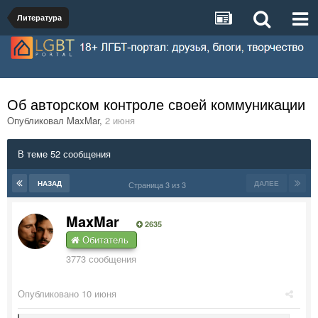
Литература
Об авторском контроле своей коммуникации
Опубликовал
MaxMar
,
2 июня
В теме 52 сообщения
НАЗАД
ДАЛЕЕ
Страница 3 из 3
MaxMar
2635
Обитатель
3773 сообщения
Опубликовано
10 июня