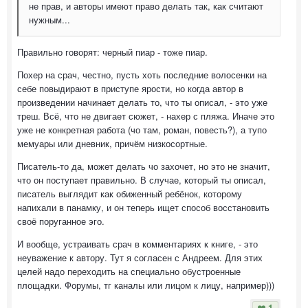
не прав, и авторы имеют право делать так, как считают
нужным...
Правильно говорят: черный пиар - тоже пиар.
Похер на срач, честно, пусть хоть последние волосенки на
себе повыдирают в приступе ярости, но когда автор в
произведении начинает делать то, что ты описал, - это уже
треш. Всё, что не двигает сюжет, - нахер с пляжа. Иначе это
уже не конкретная работа (чо там, роман, повесть?), а тупо
мемуары или дневник, причём низкосортные.
Писатель-то да, может делать чо захочет, но это не значит,
что он поступает правильно. В случае, который ты описал,
писатель выглядит как обиженный ребёнок, которому
напихали в панамку, и он теперь ищет способ восстановить
своё поруганное эго.
И вообще, устраивать срач в комментариях к книге, - это
неуважение к автору. Тут я согласен с Андреем. Для этих
целей надо переходить на специально обустроенные
площадки. Форумы, тг каналы или лицом к лицу, например)))
1