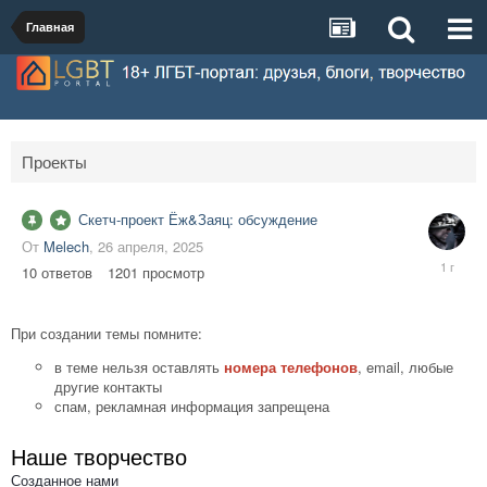
Главная
Проекты
Скетч-проект Ёж&Заяц: обсуждение
От
Melech
,
26 апреля, 2025
30
10
ответов
1201
просмотр
апреля,
2025
При создании темы помните:
в теме нельзя оставлять
номера телефонов
, email, любые
другие контакты
спам, рекламная информация запрещена
Наше творчество
Созданное нами