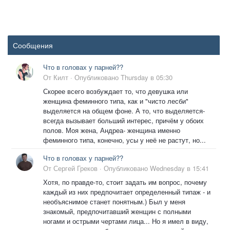
Сообщения
Что в головах у парней??
От
Килт
·
Опубликовано
Thursday в 05:30
Скорее всего возбуждает то, что девушка или
женщина феминного типа, как и "чисто лесби"
выделяется на общем фоне. А то, что выделяется-
всегда вызывает больший интерес, причём у обоих
полов. Моя жена, Андреа- женщина именно
феминного типа, конечно, усы у неё не растут, но...
Что в головах у парней??
От
Сергей Греков
·
Опубликовано
Wednesday в 15:41
Хотя, по правде-то, стоит задать им вопрос, почему
каждый из них предпочитает определенный типаж - и
необъяснимое станет понятным.) Был у меня
знакомый, предпочитавший женщин с полными
ногами и острыми чертами лица... Но я имел в виду,