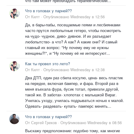
что там может преобладать терапевтический...
Что в головах у парней??
От
Килт
·
Опубликовано
Wednesday в 12:56
Да, в бары-пабы, посещаемые геями и лесбиянками
часто прутся любопытные гетеро, чтобы посмотреть
на чудо- чудное, диво- дивное. И их разъедает
любопытство- а что? А как? А какие они? И самый
главный их вопрос: "Ну почему ему не нужны
женщины?!", и "Ну почему её не интересуют...
Как ты провел это лето?
От
Килт
·
Опубликовано
Wednesday в 12:38
Два ДТП, один раз сбила косулю, цена- весь пластик
на передке, включая бампер, и фара. Второй раз в
меня въехала фура, бусик тотал, привезли другой,
такой же. В заботах- хлопотах с малышкой Вираг.
Училась уходу, училась подрываться ночью к малой.
Одевать- раздевать- купать- памперс менять...
Что в головах у парней??
От
Сергей Греков
·
Опубликовано
Wednesday в 08:56
Выскажу предположение: подобно тому, как многие