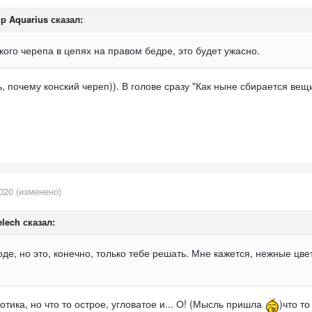
р Aquarius
сказал:
кого черепа в цепях на правом бедре, это будет ужасно.
 почему конский череп)). В голове сразу "Как ныне сбирается вещ
020
(изменено)
lech
сказал:
оде, но это, конечно, только тебе решать. Мне кажется, нежные ц
тика, но что то острое, угловатое и... О! (Мысль пришла
)что то