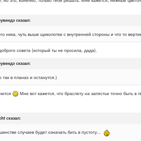
е, но это, конечно, только тебе решать. Мне кажется, нежные цве
рувендэ
сказал:
о ника, чуть выше щиколотки с внутренней стороны и что то верти
оброго совета (который ты не просила, дада).
рувендэ
сказал:
так в планах и останутся.)
учится
Мне вот кажется, что браслету на запястье точно быть в т
cht
сказал:
шинстве случаев будет означать бить в пустоту...