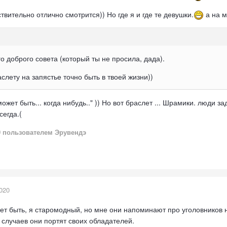
твительно отлично смотрится)) Но где я и где те девушки.
а на м
 доброго совета (который ты не просила, дада).
аслету на запястье точно быть в твоей жизни))
может быть... когда нибудь.." )) Но вот браслет ... Шрамики. люди 
сегда.(
0
пользователем Эрувендэ
020
ет быть, я старомодный, но мне они напоминают про уголовников н
 случаев они портят своих обладателей.