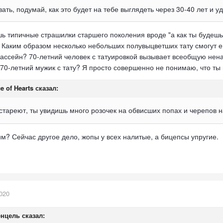
ать, подумай, как это будет на тебе выглядеть через 30-40 лет и у
ь типичные страшилки старшего поколения вроде "а как ты будешь 
т. Каким образом несколько небольших полувыцветших тату смогут 
ассейн? 70-летний человек с татуировкой вызывает всеобщую нена
о 70-летний мужик с тату? Я просто совершенно не понимаю, что ты 
e of Hearts
сказал:
остареют, ты увидишь много розочек на обвисших попах и черепов 
тим? Сейчас другое дело, жопы у всех налитые, а бицепсы упругие.
020
енцель
сказал: