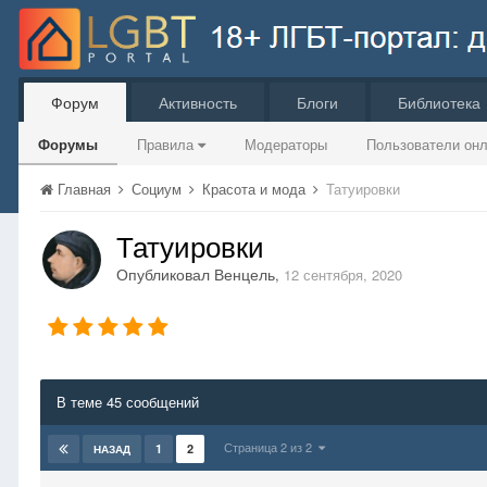
Форум
Активность
Блоги
Библиотека
Форумы
Правила
Модераторы
Пользователи он
Главная
Социум
Красота и мода
Татуировки
Татуировки
Опубликовал
Венцель
,
12 сентября, 2020
В теме 45 сообщений
Страница 2 из 2
1
2
НАЗАД