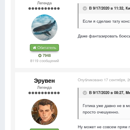
Легенда
В 9/17/2020 в 11:32,
Ки
Если я сделаю тату конс
Даже фантазировать боюсь,
Обитатель
7948
8119 сообщений
Эрувен
Опубликовано
17 сентября, 2
Легенда
В 9/17/2020 в 08:27,
Me
Готика уже давно не в м
просто очешуенно.
Ну может не совсем прям го