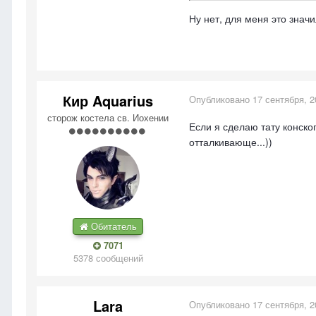
Ну нет, для меня это знач
Кир Aquarius
Опубликовано
17 сентября, 2
сторож костела св. Иохении
Если я сделаю тату конско
отталкивающе...))
Обитатель
7071
5378 сообщений
Lara
Опубликовано
17 сентября, 2