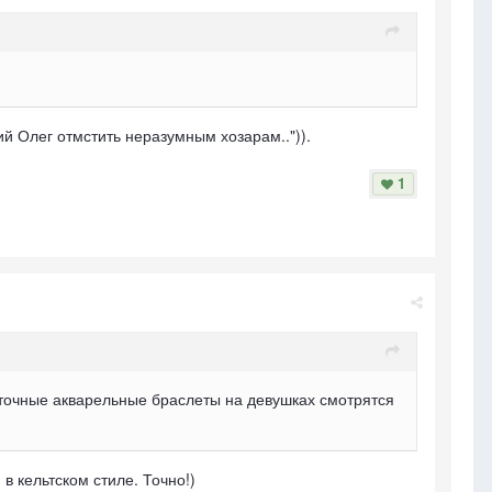
ий Олег отмстить неразумным хозарам..")).
1
веточные акварельные браслеты на девушках смотрятся
 в кельтском стиле. Точно!)