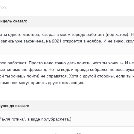
020
енцель
сказал:
ты одного мастера, как раз в моем городе работает (под катом). Н
. запись уже закончена, на 2021 откроется в ноябре. И не знаю, ско
ров работают. Просто надо точно дать понять, чего ты хочешь. И н
ются именно фрихэнд. Но ты ведь и правда собрался не весь рукав
рой ты хочешь пойти) не справятся. Хотя с другой стороны, если ты
торые они могут принять других желающих.
рувендэ
сказал:
"а-ля готика", в виде полубраслета.)