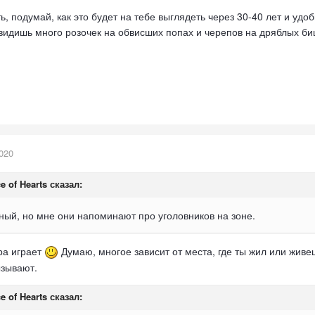
, подумай, как это будет на тебе выглядеть через 30-40 лет и удоб
увидишь много розочек на обвисших попах и черепов на дряблых б
020
e of Hearts
сказал:
ный, но мне они напоминают про уголовников на зоне.
ура играет
Думаю, многое зависит от места, где ты жил или живе
ызывают.
e of Hearts
сказал: