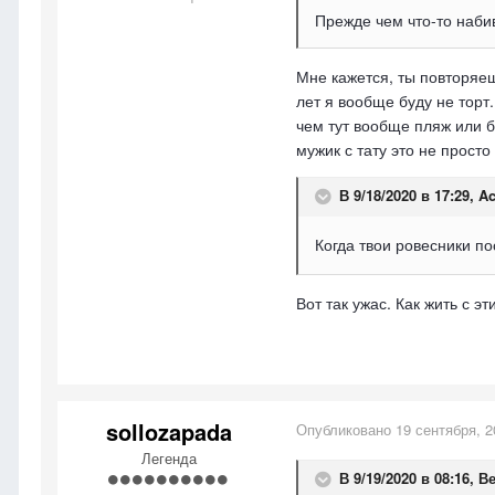
Прежде чем что-то набив
Мне кажется, ты повторяеш
лет я вообще буду не тор
чем тут вообще пляж или б
мужик с тату это не прост
В 9/18/2020 в 17:29,
Ac
Когда твои ровесники п
Вот так ужас. Как жить с э
sollozapada
Опубликовано
19 сентября, 2
Легенда
В 9/19/2020 в 08:16,
В