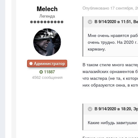
Melech
Опубликовано
17 сентября, 2
Легенда
В 9/14/2020 в 11:51,
В
Мне очень нравятся рабо
очень трудно. На 2020 г
карману.
Администратор
В таком стиле много масте
малазийских орнаментов бь
11887
4562 сообщения
что мастера (не та, к кото
них образуются окна, в ко
В 9/14/2020 в 18:20,
Э
Какие нибудь завитушки 