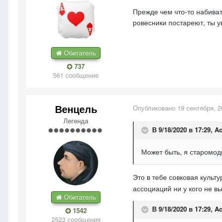
Прежде чем что-то набивать
ровесники постареют, ты 
Обитатель
737
561 сообщение
Венцель
Опубликовано
19 сентября, 2
Легенда
В 9/18/2020 в 17:29,
Ac
Может быть, я старомод
Это в тебе совковая культ
ассоциаций ни у кого не в
Обитатель
В 9/18/2020 в 17:29,
Ac
1542
2523 сообщения