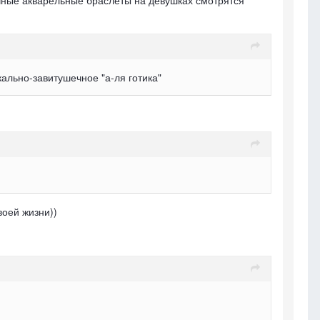
точные акварельные браслеты на девушках смотрятся
кально-завитушечное "а-ля готика"
воей жизни))