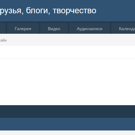
Галерея
Видео
Аудиозаписи
Календ
лайн