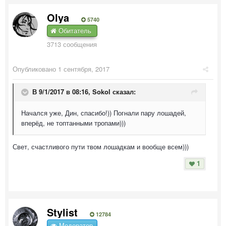
Olya
5740
Обитатель
3713 сообщения
Опубликовано
1 сентября, 2017
В 9/1/2017 в 08:16,
Sokol
сказал:
Начался уже, Дин, спасибо!)) Погнали пару лошадей,
вперёд, не топтанными тропами)))
Свет, счастливого пути твом лошадкам и вообще всем)))
1
Stylist
12784
Модератор