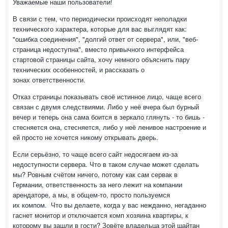
Уважаемые наши пользователи!
В связи с тем, что периодически происходят неполадки
технического характера, которые для вас выглядят как:
"ошибка соединения", "долгий ответ от сервера", или, "веб-
страница недоступна", вместо привычного интерфейса
стартовой страницы сайта, хочу немного объяснить пару
технических особенностей, и рассказать о
зонах ответственности.
Отказ страницы показывать своё истинное лицо, чаще всего
связан с двумя следствиями. Либо у неё вчера был бурный
вечер и теперь она сама боится в зеркало глянуть - то бишь -
стесняется она, стесняется, либо у неё ленивое настроение и
ей просто не хочется никому открывать дверь.
Если серьёзно, то чаще всего сайт недосягаем из-за
недоступности сервера. Что в таком случае может сделать
мы? Ровным счётом ничего, потому как сам сервак в
Германии, ответственность за него лежит на компании
арендаторе, а мы, в общем-то, просто пользуемся
их компом. Что вы делаете, когда у вас нежданно, негаданно
гаснет монитор и отключается комп хозяина квартиры, к
которому вы зашли в гости? Зовёте владельца этой шайтан