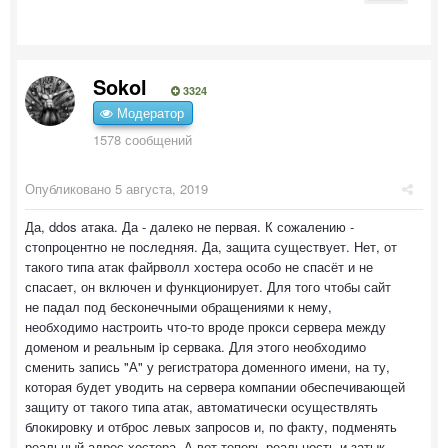
Sokol
3324
Модератор
1578 сообщений
Опубликовано
5 августа, 2019
Да, ddos атака. Да - далеко не первая. К сожалению -
стопроцентно не последняя. Да, защита существует. Нет, от
такого типа атак файрволл хостера особо не спасёт и не
спасает, он включен и функционирует. Для того чтобы сайт
не падал под бесконечными обращениями к нему,
необходимо настроить что-то вроде прокси сервера между
доменом и реальным ip сервака. Для этого необходимо
сменить запись "А" у регистратора доменного имени, на ту,
которая будет уводить на сервера компании обеспечивающей
защиту от такого типа атак, автоматически осуществлять
блокировку и отброс левых запросов и, по факту, подменять
реальный адрес хостера. А вот теперь реальность и затык.