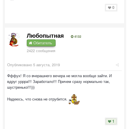
0
Любопытная
4132
Обитатель
2422 сообщения
Опубликовано
5 августа, 2019
Фффух! Я со вчерашнего вечера не могла вообще зайти. И
вдруг уррра!!! Заработало!!! Причем сразу нормально так,
шустренько!!!)))
Надеюсь, что снова не отрубится.
1