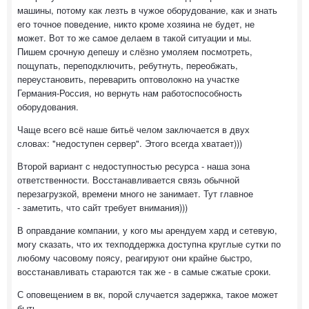
машины, потому как лезть в чужое оборудование, как и знать
его точное поведение, никто кроме хозяина не будет, не
может. Вот то же самое делаем в такой ситуации и мы.
Пишем срочную депешу и слёзно умоляем посмотреть,
пощупать, переподключить, ребутнуть, переобжать,
переустановить, переварить оптоволокно на участке
Германия-Россия, но вернуть нам работоспособность
оборудования.
Чаще всего всё наше битьё челом заключается в двух
словах: "недоступен сервер". Этого всегда хватает)))
Второй вариант с недоступностью ресурса - наша зона
ответственности. Восстанавливается связь обычной
перезагрузкой, времени много не занимает. Тут главное
- заметить, что сайт требует внимания)))
В оправдание компании, у кого мы арендуем хард и сетевую,
могу сказать, что их техподдержка доступна круглые сутки по
любому часовому поясу, реагируют они крайне быстро,
восстанавливать стараются так же - в самые сжатые сроки.
С оповещением в вк, порой случается задержка, такое может
быть.