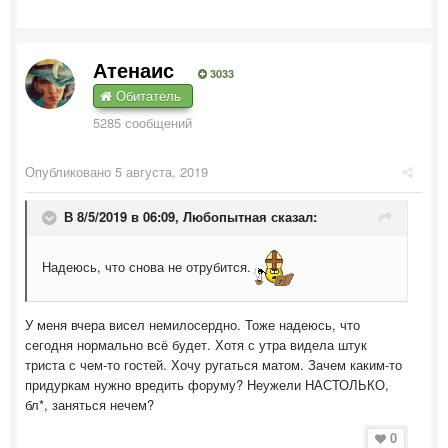
Атенаис
3033
Обитатель
5285 сообщений
Опубликовано
5 августа, 2019
В 8/5/2019 в 06:09,
Любопытная
сказал:
Надеюсь, что снова не отрубится.
У меня вчера висел немилосердно. Тоже надеюсь, что
сегодня нормально всё будет. Хотя с утра видела штук
триста с чем-то гостей. Хочу ругаться матом. Зачем каким-то
придуркам нужно вредить форуму? Неужели НАСТОЛЬКО,
бл*, заняться нечем?
0