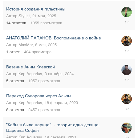
2025
История создания гильотины
Автор
Stylist
,
21 мая, 2025
23
14
ответов
1055
просмотров
мая,
2025
АНАТОЛИЙ ПАПАНОВ. Воспоминание о войне
Автор
MaxMar
,
8 мая, 2025
8
1
ответ
404
просмотра
мая,
2025
Везение Анны Клевской
Автор
Кир Aquarius
,
3 октября, 2024
15
5
ответов
1057
просмотров
октября,
2024
Переход Суворова через Альпы
Автор
Кир Aquarius
,
18 февраля, 2023
19
8
ответов
2457
просмотров
февраля
2023
"Кабы я была царица", - говорит одна девица.
Царевна Софья
24
Автор
Кир Aquarius
,
19 декабря, 2021