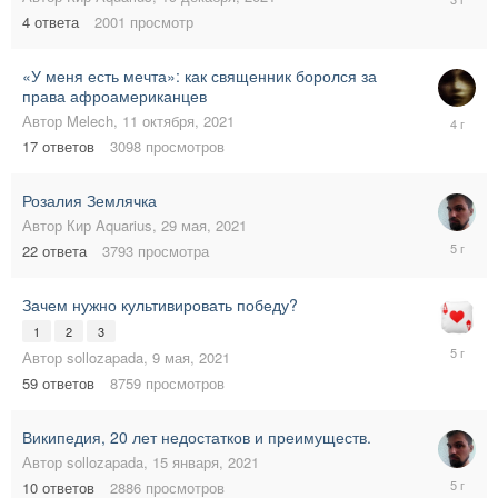
августа,
4
ответа
2001
просмотр
2022
«У меня есть мечта»: как священник боролся за
права афроамериканцев
12
Автор
Melech
,
11 октября, 2021
октября,
17
ответов
3098
просмотров
2021
Розалия Землячка
Автор
Кир Aquarius
,
29 мая, 2021
1
22
ответа
3793
просмотра
июня,
2021
Зачем нужно культивировать победу?
1
2
3
15
Автор
sollozapada
,
9 мая, 2021
мая,
59
ответов
8759
просмотров
2021
Википедия, 20 лет недостатков и преимуществ.
Автор
sollozapada
,
15 января, 2021
16
10
ответов
2886
просмотров
января,