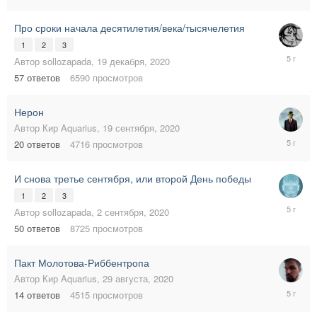
2021
Про сроки начала десятилетия/века/тысячелетия
1
2
3
24
Автор
sollozapada
,
19 декабря, 2020
декабря,
57
ответов
6590
просмотров
2020
Нерон
Автор
Кир Aquarius
,
19 сентября, 2020
22
20
ответов
4716
просмотров
сентября
2020
И снова третье сентября, или второй День победы
1
2
3
8
Автор
sollozapada
,
2 сентября, 2020
сентября
50
ответов
8725
просмотров
2020
Пакт Молотова-Риббентропа
Автор
Кир Aquarius
,
29 августа, 2020
2
14
ответов
4515
просмотров
сентября
2020