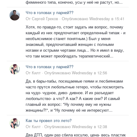
феминного типа, конечно, усы у неё не растут, но...
Что в головах у парней??
От
Сергей Греков
·
Опубликовано
Wednesday в 15:41
Хотя, по правде-то, стоит задать им вопрос, почему
каждый из них предпочитает определенный типаж - и
необъяснимое станет понятным.) Был у меня
знакомый, предпочитавший женщин с полными
ногами и острыми чертами лица... Но я имел в виду,
что там может преобладать терапевтический...
Что в головах у парней??
От
Килт
·
Опубликовано
Wednesday в 12:56
Да, в бары-пабы, посещаемые геями и лесбиянками
часто прутся любопытные гетеро, чтобы посмотреть
на чудо- чудное, диво- дивное. И их разъедает
любопытство- а что? А как? А какие они? И самый
главный их вопрос: "Ну почему ему не нужны
женщины?!", и "Ну почему её не интересуют...
Как ты провел это лето?
От
Килт
·
Опубликовано
Wednesday в 12:38
Два ДТП, один раз сбила косулю, цена- весь пластик