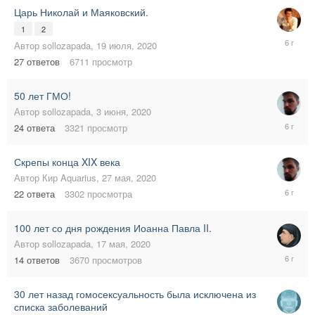
Царь Николай и Маяковский.
1
2
29
Автор
sollozapada
,
19 июля, 2020
июля,
27
ответов
6711
просмотр
2020
50 лет ГМО!
Автор
sollozapada
,
3 июня, 2020
6
24
ответа
3321
просмотр
июня,
2020
Скрепы конца XIX века
Автор
Кир Aquarius
,
27 мая, 2020
29
22
ответа
3302
просмотра
мая,
2020
100 лет со дня рождения Иоанна Павла II.
Автор
sollozapada
,
17 мая, 2020
20
14
ответов
3670
просмотров
мая,
2020
30 лет назад гомосексуальность была исключена из
списка заболеваний