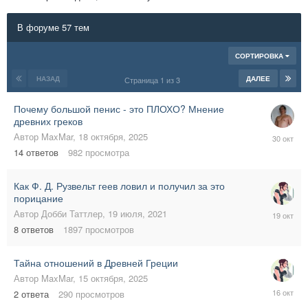
В форуме 57 тем
СОРТИРОВКА
НАЗАД
ДАЛЕЕ
Страница 1 из 3
Почему большой пенис - это ПЛОХО? Мнение
древних греков
30
Автор
MaxMar
,
18 октября, 2025
октября,
14
ответов
982
просмотра
2025
Как Ф. Д. Рузвельт геев ловил и получил за это
порицание
19
Автор
Добби Таттлер
,
19 июля, 2021
октября,
8
ответов
1897
просмотров
2025
Тайна отношений в Древней Греции
Автор
MaxMar
,
15 октября, 2025
16
2
ответа
290
просмотров
октября,