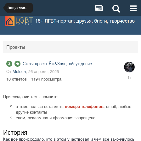
Энциклопедия
Проекты
Скетч-проект Ёж&Заяц: обсуждение
От
Melech
,
26 апреля, 2025
30
10
ответов
1194
просмотра
апреля,
2025
При создании темы помните:
в теме нельзя оставлять
номера телефонов
, email, любые
другие контакты
спам, рекламная информация запрещена
История
Как все происходило, кто в этом участвовал и чем все закончилось