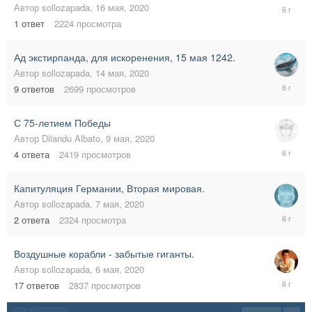
16
Автор
sollozapada
,
16 мая, 2020
мая,
1
ответ
2224
просмотра
2020
Ад экстирпанда, для искоренения, 15 мая 1242.
Автор
sollozapada
,
14 мая, 2020
16
9
ответов
2699
просмотров
мая,
2020
С 75-летием Победы
Автор
Dilandu Albato
,
9 мая, 2020
9
4
ответа
2419
просмотров
мая,
2020
Капитуляция Германии, Вторая мировая.
Автор
sollozapada
,
7 мая, 2020
8
2
ответа
2324
просмотра
мая,
2020
Воздушные корабли - забытые гиганты.
Автор
sollozapada
,
6 мая, 2020
7
17
ответов
2837
просмотров
мая,
2020