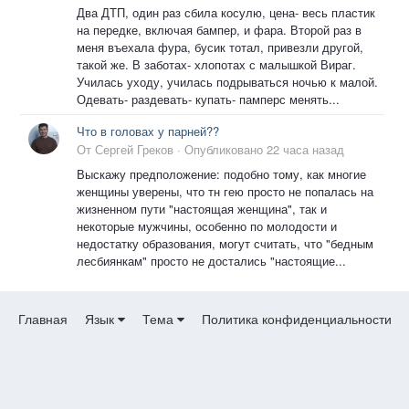
Два ДТП, один раз сбила косулю, цена- весь пластик
на передке, включая бампер, и фара. Второй раз в
меня въехала фура, бусик тотал, привезли другой,
такой же. В заботах- хлопотах с малышкой Вираг.
Училась уходу, училась подрываться ночью к малой.
Одевать- раздевать- купать- памперс менять...
Что в головах у парней??
От
Сергей Греков
·
Опубликовано
22 часа назад
Выскажу предположение: подобно тому, как многие
женщины уверены, что тн гею просто не попалась на
жизненном пути "настоящая женщина", так и
некоторые мужчины, особенно по молодости и
недостатку образования, могут считать, что "бедным
лесбиянкам" просто не достались "настоящие...
Главная
Язык
Тема
Политика конфиденциальности