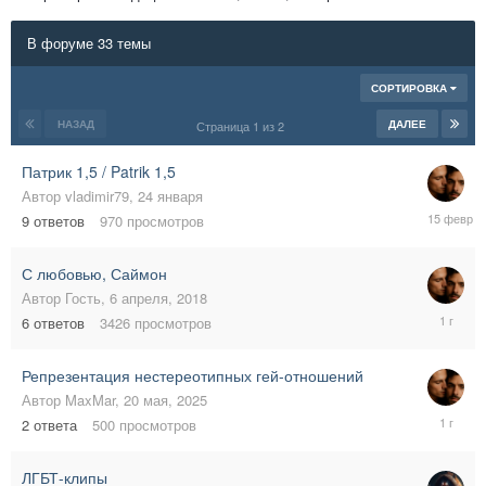
В форуме 33 темы
СОРТИРОВКА
НАЗАД
ДАЛЕЕ
Страница 1 из 2
Патрик 1,5 / Patrik 1,5
Автор
vladimir79
,
24 января
15
9
ответов
970
просмотров
февраля
С любовью, Саймон
Автор
Гость
,
6 апреля, 2018
15
6
ответов
3426
просмотров
июля,
2025
Репрезентация нестереотипных гей-отношений
Автор
MaxMar
,
20 мая, 2025
30
2
ответа
500
просмотров
мая,
2025
ЛГБТ-клипы