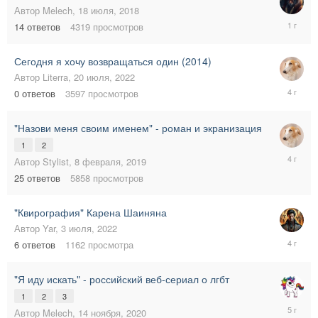
Автор
Melech
,
18 июля, 2018
15
14
ответов
4319
просмотров
мая,
2025
Сегодня я хочу возвращаться один (2014)
Автор
Literra
,
20 июля, 2022
20
0
ответов
3597
просмотров
июля,
2022
"Назови меня своим именем" - роман и экранизация
1
2
20
Автор
Stylist
,
8 февраля, 2019
июля,
25
ответов
5858
просмотров
2022
"Квирография" Карена Шаиняна
Автор
Yar
,
3 июля, 2022
3
6
ответов
1162
просмотра
июля,
2022
"Я иду искать" - российский веб-сериал о лгбт
1
2
3
1
Автор
Melech
,
14 ноября, 2020
февраля