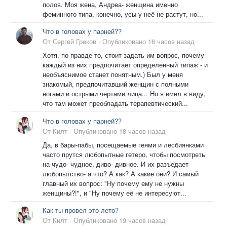
полов. Моя жена, Андреа- женщина именно
феминного типа, конечно, усы у неё не растут, но...
Что в головах у парней??
От
Сергей Греков
·
Опубликовано
16 часов назад
Хотя, по правде-то, стоит задать им вопрос, почему
каждый из них предпочитает определенный типаж - и
необъяснимое станет понятным.) Был у меня
знакомый, предпочитавший женщин с полными
ногами и острыми чертами лица... Но я имел в виду,
что там может преобладать терапевтический...
Что в головах у парней??
От
Килт
·
Опубликовано
18 часов назад
Да, в бары-пабы, посещаемые геями и лесбиянками
часто прутся любопытные гетеро, чтобы посмотреть
на чудо- чудное, диво- дивное. И их разъедает
любопытство- а что? А как? А какие они? И самый
главный их вопрос: "Ну почему ему не нужны
женщины?!", и "Ну почему её не интересуют...
Как ты провел это лето?
От
Килт
·
Опубликовано
19 часов назад