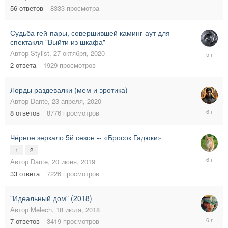
56
ответов
8333
просмотра
2021
Судьба гей-пары, совершившей каминг-аут для
спектакля "Выйти из шкафа"
28
Автор
Stylist
,
27 октября, 2020
октября,
2
ответа
1929
просмотров
2020
Лорды раздевалки (мем и эротика)
Автор
Dante
,
23 апреля, 2020
23
8
ответов
8776
просмотров
апреля,
2020
Чёрное зеркало 5й сезон -- «Бросок Гадюки»
1
2
21
Автор
Dante
,
20 июня, 2019
марта,
33
ответа
7226
просмотров
2020
"Идеальный дом" (2018)
Автор
Melech
,
18 июля, 2018
2
7
ответов
3419
просмотров
февраля