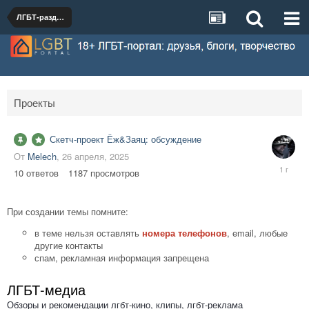
ЛГБТ-раздел
Проекты
Скетч-проект Ёж&Заяц: обсуждение
От
Melech
,
26 апреля, 2025
30
10
ответов
1187
просмотров
апреля,
2025
При создании темы помните:
в теме нельзя оставлять
номера телефонов
, email, любые
другие контакты
спам, рекламная информация запрещена
ЛГБТ-медиа
Обзоры и рекомендации лгбт-кино, клипы, лгбт-реклама