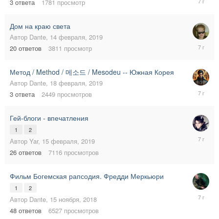
3
ответа
1781
просмотр
февраля
2019
Дом на краю света
Автор
Dante
,
14 февраля, 2019
19
20
ответов
3811
просмотр
февраля
2019
Метод / Method / 메소드 / Mesodeu -- Южная Корея
Автор
Dante
,
18 февраля, 2019
18
3
ответа
2449
просмотров
февраля
2019
Гей-блоги - впечатления
1
2
16
Автор
Yar
,
15 февраля, 2019
февраля
26
ответов
7116
просмотров
2019
Фильм Богемская рапсодия. Фредди Меркьюри
1
2
30
Автор
Dante
,
15 ноября, 2018
ноября,
48
ответов
6527
просмотров
2018