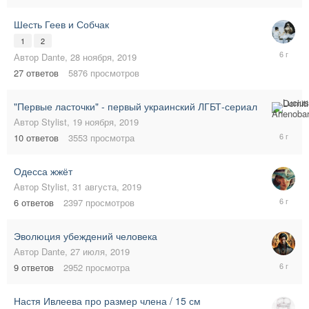
2020
Шесть Геев и Собчак
1
2
29
Автор
Dante
,
28 ноября, 2019
декабря,
27
ответов
5876
просмотров
2019
"Первые ласточки" - первый украинский ЛГБТ-сериал
4
Автор
Stylist
,
19 ноября, 2019
декабря,
10
ответов
3553
просмотра
2019
Одесса жжёт
Автор
Stylist
,
31 августа, 2019
31
6
ответов
2397
просмотров
августа,
2019
Эволюция убеждений человека
Автор
Dante
,
27 июля, 2019
28
9
ответов
2952
просмотра
августа,
2019
Настя Ивлеева про размер члена / 15 см