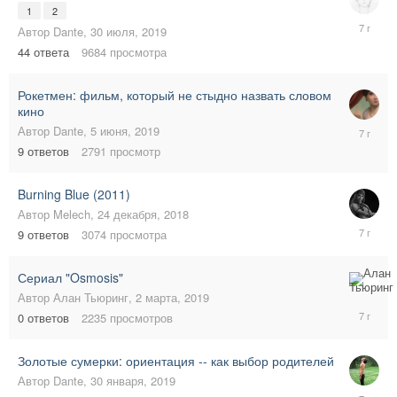
1
2
2
Автор
Dante
,
30 июля, 2019
августа,
44
ответа
9684
просмотра
2019
Рокетмен: фильм, который не стыдно назвать словом
кино
7
Автор
Dante
,
5 июня, 2019
июня,
9
ответов
2791
просмотр
2019
Burning Blue (2011)
Автор
Melech
,
24 декабря, 2018
23
9
ответов
3074
просмотра
марта,
2019
Сериал "Osmosis"
2
Автор
Алан Тьюринг
,
2 марта, 2019
марта,
0
ответов
2235
просмотров
2019
Золотые сумерки: ориентация -- как выбор родителей
Автор
Dante
,
30 января, 2019
27