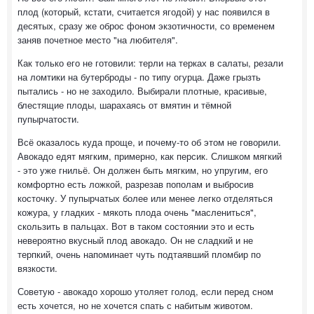
плод (который, кстати, считается ягодой) у нас появился в
десятых, сразу же оброс фоном экзотичности, со временем
заняв почетное место "на любителя".
Как только его не готовили: терли на терках в салаты, резали
на ломтики на бутерброды - по типу огурца. Даже грызть
пытались - но не заходило. Выбирали плотные, красивые,
блестящие плоды, шарахаясь от вмятин и тёмной
пупырчатости.
Всё оказалось куда проще, и почему-то об этом не говорили.
Авокадо едят мягким, примерно, как персик. Слишком мягкий
- это уже гнильё. Он должен быть мягким, но упругим, его
комфортно есть ложкой, разрезав пополам и выбросив
косточку. У пупырчатых более или менее легко отделяться
кожура, у гладких - мякоть плода очень "маслениться",
скользить в пальцах. Вот в таком состоянии это и есть
невероятно вкусный плод авокадо. Он не сладкий и не
терпкий, очень напоминает чуть подтаявший пломбир по
вязкости.
Советую - авокадо хорошо утоляет голод, если перед сном
есть хочется, но не хочется спать с набитым животом.