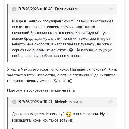
В 7/26/2026 в 10:48,
Килт
сказал:
И ещё в Венгрии популярен "мушт", свежий виноградный
сок из- под пресса, совсем свежий, или только
начавший брожение на пути к вину. Как и "мурци" , уже
вовсю бродящий мушт, эти "напитки" тоже гарантируют
нешуточные скорости в направлении к туалету, но уже с
серьёзным риском не добежать 😂. Но вкусно, а "мурци"
ещё и в голову шибает так нешуточно.
У нас в Чехии это тоже популярно. Называется "бурчак". Литр
залетает внутрь незаметно, а вот на следующий день унитаз
понимает, почему именно бурчак))))))
Поэтому в воскресенье лучше не пить
В 7/26/2026 в 10:21,
Melech
сказал:
Да кто вообще ест Изабеллу?
она же кислая. Ну ты
извращуга, конечно, такое есть)))))