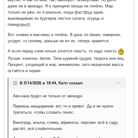
даже не в авокадо. Я в принципе овощи не люблю. Мар,
только не ржи, но я реально, когда фастфуд едим,
выковыриваю из бургеров листья салата, огурцы и
помидоры)))
Вот оливки и маслины я люблю. В день по банке, наверное,
уходит, хз почему, раньше не ел их, теперь нравятся.
А если перед сном ночью хочется поесть, то надо поесть
Лучше, конечно, белок. Типа куриной грудки, творога или яиц.
Процент, уходящий в жир, минимален, зато мышечная масса
остаётся в норме.
В 5/14/2026 в 19:44,
Килт
сказал:
Аво-кака будет не только от авокадо.
Переешь мандаринов- вот те и привет. Да и не нужно
тратиться, чтобы словить понос.
Виноград, алыча, слива, абрикосы, персики- всё в саду
растёт, всё слабительное.