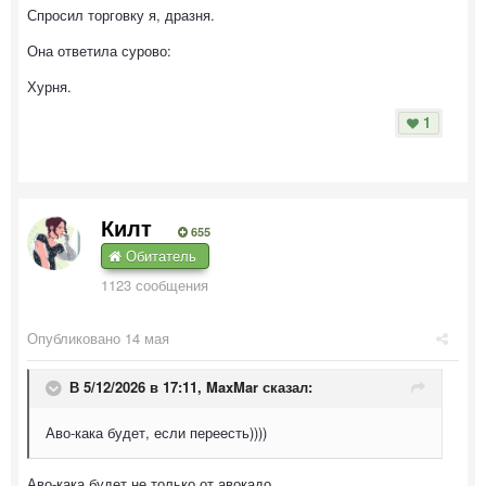
Спросил торговку я, дразня.
Она ответила сурово:
Хурня.
1
Килт
655
Обитатель
1123 сообщения
Опубликовано
14 мая
В 5/12/2026 в 17:11,
MaxMar
сказал:
Аво-кака будет, если переесть))))
Аво-кака будет не только от авокадо.