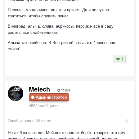
Переешь мандаринов- вот те и привет. Да и не нужно
тратиться, чтобы словить понос.
Виноград, алыча, слива, абрикосы, персики- всё в саду
растёт, всё слабительное.
Алыча так особенно. В Венгрии её называют "проносная
слива".
1
Melech
11887
Администратор
4562 сообщения
Опубликовано
26 июля
Не люблю авокадо. Мой постоянно их берёт, говорит, что ему
вкусно. А как по мне, так, наоборот, безвкусный. Но дело