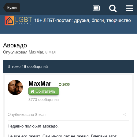
Кухня
Авокадо
Опубликовал
MaxMar
,
8 мая
В теме 16 сообщений
MaxMar
2635
Обитатель
3773 сообщения
Опубликовано
8 мая
Недавно полюбил авокадо.
Не все его любят. Сам много лет не любил. Впервые этот