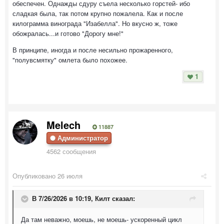
обеспечен. Однажды сдуру съела несколько горстей- ибо
сладкая была, так потом крупно пожалела. Как и после
килограмма винограда "Изабелла". Но вкусно ж, тоже
обожралась...и готово "Дорогу мне!"
В принципе, иногда и после несильно прожаренного,
"полувсмятку" омлета было похожее.
1
Melech
11887
Администратор
4562 сообщения
Опубликовано
26 июля
В 7/26/2026 в 10:19,
Килт
сказал:
Да там неважно, моешь, не моешь- ускоренный цикл