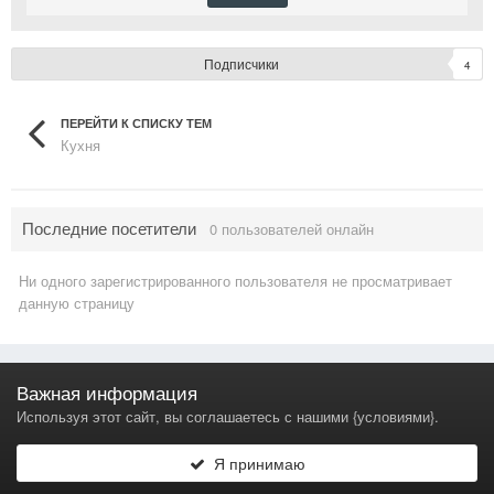
Подписчики
4
ПЕРЕЙТИ К СПИСКУ ТЕМ
Кухня
Последние посетители
0 пользователей онлайн
Ни одного зарегистрированного пользователя не просматривает
данную страницу
Главная
Язык
Тема
Политика конфиденциальности
Важная информация
Используя этот сайт, вы соглашаетесь с нашими {условиями}.
Я принимаю