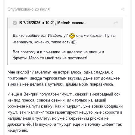
Опубликовано
26 июля
В 7/26/2026 в 10:21,
Melech
сказал:
Да кто вообще ест Изабеллу?
она же кислая. Ну ты
извращуга, конечно, такое есть)))))
Вот поэтому я в принципе не налегаю на овощи и
фрукты. Мясо со мной так не поступает!
Мне кислой "Изабеллы" не встречалось, одна сладкая, с
приторным, иногда терпковатым вкусом, даже вот домашнее
вино из неё делала в бутылях, дамам моим понравилось.
И ещё в Венгрии популярен "мушт", свежий виноградный сок
из- под пресса, совсем свежий, или только начавший
брожение на пути к вину. Как и "мурци" , уже вовсю бродящий
мушт, эти "напитки" тоже гарантируют нешуточные скорости в
направлении к туалету, но уже с серьёзным риском не
добежать 😂. Но вкусно, а "мурци" ещё и в голову шибает так
нешуточно.