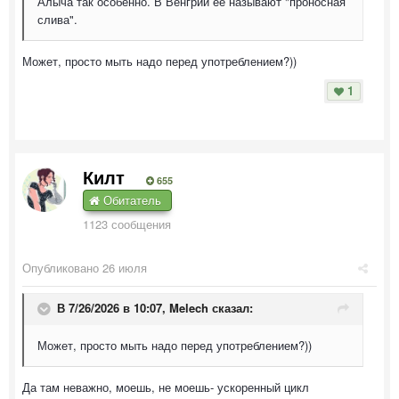
Алыча так особенно. В Венгрии её называют "проносная
слива".
Может, просто мыть надо перед употреблением?))
1
Килт
655
Обитатель
1123 сообщения
Опубликовано
26 июля
В 7/26/2026 в 10:07,
Melech
сказал:
Может, просто мыть надо перед употреблением?))
Да там неважно, моешь, не моешь- ускоренный цикл