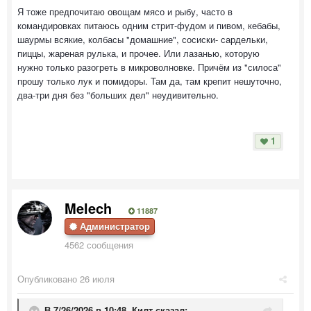
Я тоже предпочитаю овощам мясо и рыбу, часто в
командировках питаюсь одним стрит-фудом и пивом, кебабы,
шаурмы всякие, колбасы "домашние", сосиски- сардельки,
пиццы, жареная рулька, и прочее. Или лазанью, которую
нужно только разогреть в микроволновке. Причём из "силоса"
прошу только лук и помидоры. Там да, там крепит нешуточно,
два-три дня без "больших дел" неудивительно.
1
Melech
11887
Администратор
4562 сообщения
Опубликовано
26 июля
В 7/26/2026 в 10:48,
Килт
сказал: