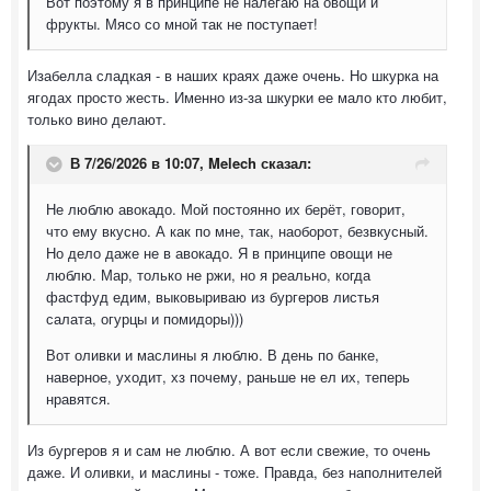
Вот поэтому я в принципе не налегаю на овощи и
фрукты. Мясо со мной так не поступает!
Изабелла сладкая - в наших краях даже очень. Но шкурка на
ягодах просто жесть. Именно из-за шкурки ее мало кто любит,
только вино делают.
В 7/26/2026 в 10:07,
Melech
сказал:
Не люблю авокадо. Мой постоянно их берёт, говорит,
что ему вкусно. А как по мне, так, наоборот, безвкусный.
Но дело даже не в авокадо. Я в принципе овощи не
люблю. Мар, только не ржи, но я реально, когда
фастфуд едим, выковыриваю из бургеров листья
салата, огурцы и помидоры)))
Вот оливки и маслины я люблю. В день по банке,
наверное, уходит, хз почему, раньше не ел их, теперь
нравятся.
Из бургеров я и сам не люблю. А вот если свежие, то очень
даже. И оливки, и маслины - тоже. Правда, без наполнителей