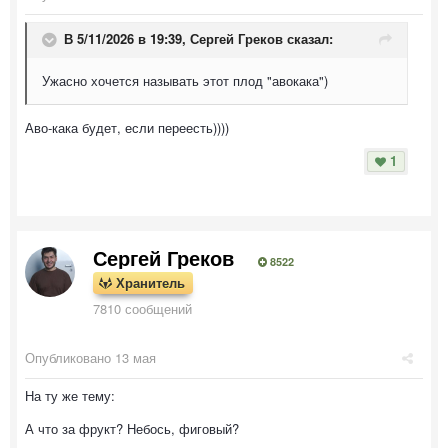
В 5/11/2026 в 19:39,
Сергей Греков
сказал:
Ужасно хочется называть этот плод "авокака")
Аво-кака будет, если переесть))))
1
Сергей Греков
8522
Хранитель
7810 сообщений
Опубликовано
13 мая
На ту же тему:
А что за фрукт? Небось, фиговый?