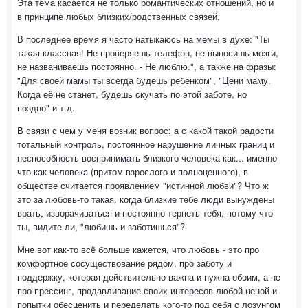
Эта тема касается не только романтических отношений, но и
в принципе любых близких/родственных связей.
В последнее время я часто натыкаюсь на мемы в духе: "Ты
такая классная! Не проверяешь телефон, не выносишь мозги,
не названиваешь постоянно. - Не люблю.", а также на фразы:
"Для своей мамы ты всегда будешь ребёнком", "Цени маму.
Когда её не станет, будешь скучать по этой заботе, но
поздно" и т.д.
В связи с чем у меня возник вопрос: а с какой такой радости
тотальный контроль, постоянное нарушение личных границ и
неспособность воспринимать близкого человека как... именно
что как человека (притом взрослого и полноценного), в
обществе считается проявлением "истинной любви"? Что ж
это за любовь-то такая, когда близкие тебе люди вынуждены
врать, изворачиваться и постоянно терпеть тебя, потому что
ты, видите ли, "любишь и заботишься"?
Мне вот как-то всё больше кажется, что любовь - это про
комфортное сосуществование рядом, про заботу и
поддержку, которая действительно важна и нужна обоим, а не
про прессинг, продавливание своих интересов любой ценой и
попытки обесценить и переделать кого-то под себя с лозунгом