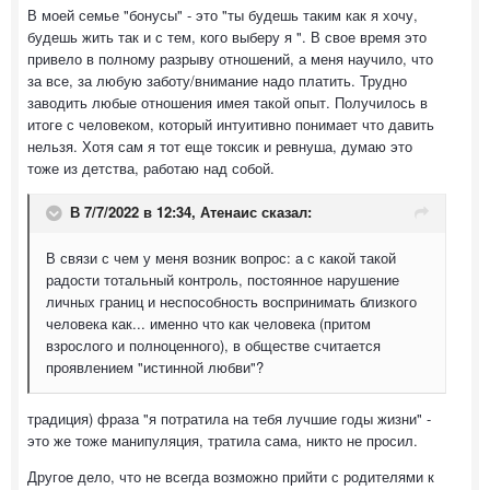
В моей семье "бонусы" - это "ты будешь таким как я хочу,
будешь жить так и с тем, кого выберу я ". В свое время это
привело в полному разрыву отношений, а меня научило, что
за все, за любую заботу/внимание надо платить. Трудно
заводить любые отношения имея такой опыт. Получилось в
итоге с человеком, который интуитивно понимает что давить
нельзя. Хотя сам я тот еще токсик и ревнуша, думаю это
тоже из детства, работаю над собой.
В 7/7/2022 в 12:34,
Атенаис
сказал:
В связи с чем у меня возник вопрос: а с какой такой
радости тотальный контроль, постоянное нарушение
личных границ и неспособность воспринимать близкого
человека как... именно что как человека (притом
взрослого и полноценного), в обществе считается
проявлением "истинной любви"?
традиция) фраза "я потратила на тебя лучшие годы жизни" -
это же тоже манипуляция, тратила сама, никто не просил.
Другое дело, что не всегда возможно прийти с родителями к