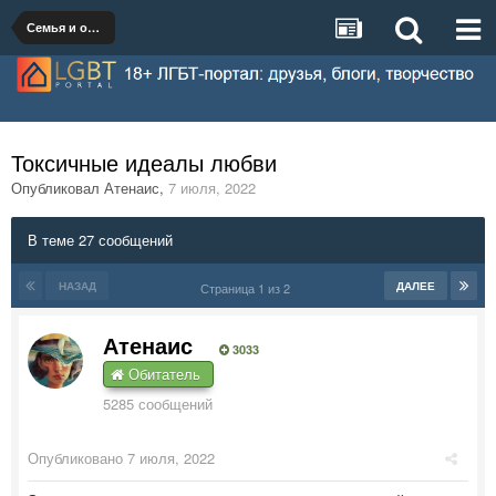
Семья и отношения
Токсичные идеалы любви
Опубликовал
Атенаис
,
7 июля, 2022
В теме 27 сообщений
НАЗАД
ДАЛЕЕ
Страница 1 из 2
Атенаис
3033
Обитатель
5285 сообщений
Опубликовано
7 июля, 2022