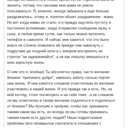
звонить, потому что смсками моя мама не умела
пользоваться. Я, конечно, иногда забывала и еще больше
раздражалась, этому и, понятен объект раздражения - мама.
Но вот когда мамы не стало, я и правда ощутила пустоту и
постоянно вспоминаю, когда отправляю сообщение мужу и
сыну, в любое время суток, как только можно включить
телефон в самолете. И сейчас мне кажется, что это было
вовсе не сложно позвонить ей прежде чем зависнуть с
подругами до поздней ночи и с юмором воспринять ее
строгое "не задерживайся", а не как попытку вмешаться в
мою взрослую жизнь.
О чем это я, вообще) Ты абсолютно права, часто желание
близких "причинить добро", навязать заботу сильно портит
нам жизнь. И нам кажется слишком эгоистичным их желание
участвовать в нашей жизни. И это правда так и есть. Но, на
мой взгляд, стоит посмотреть и на себя тоже - а не слишком
ли мы эгоистичны в своем желании отдалиться и отделиться
от близких? Мы бунтуем и требуем, чтобы нас принимали
такими какие мы есть, но всегда ли мы готовы принимать
такими какие есть других людей? Наши подростковые
проблемы (все незакрытые гештальты в отношениях с