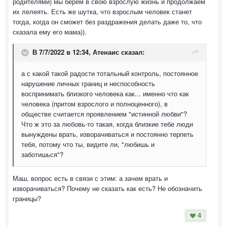
родителями) мы берем в свою взрослую жизнь и продолжаем
их лелеять. Есть же шутка, что взрослым человек станет
тогда, когда он сможет без раздражения делать даже то, что
сказала ему его мама)).
В 7/7/2022 в 12:34,
Атенаис
сказал:
а с какой такой радости тотальный контроль, постоянное
нарушение личных границ и неспособность
воспринимать близкого человека как... именно что как
человека (притом взрослого и полноценного), в
обществе считается проявлением "истинной любви"?
Что ж это за любовь-то такая, когда близкие тебе люди
вынуждены врать, изворачиваться и постоянно терпеть
тебя, потому что ты, видите ли, "любишь и
заботишься"?
Маш, вопрос есть в связи с этим: а зачем врать и
изворачиваться? Почему не сказать как есть? Не обозначить
границы?
4