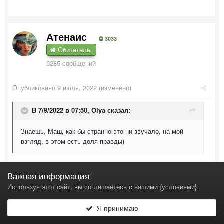
Атенаис
3033
Обитатель
5285 сообщений
Опубликовано
9 июля, 2022
(изменено)
В 7/9/2022 в 07:50,
Olya
сказал:
Знаешь, Маш, как бы странно это ни звучало, на мой
взгляд, в этом есть доля правды)
Ключевое слово "доля".) Это не истина, возведённая в
Важная информация
абсолют.)
Используя этот сайт, вы соглашаетесь с нашими {условиями}.
Цитата
Я принимаю
Но, на мой взгляд, стоит посмотреть и на себя тоже - а