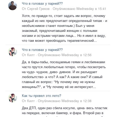
Что в головах у парней??
От
Сергей Греков
·
Опубликовано
Wednesday в 15:41
Хотя, по правде-то, стоит задать им вопрос, почему
каждый из них предпочитает определенный типаж - и
необъяснимое станет понятным.) Был у меня
знакомый, предпочитавший женщин с полными
ногами и острыми чертами лица... Но я имел в виду,
что там может преобладать терапевтический...
Что в головах у парней??
От
Килт
·
Опубликовано
Wednesday в 12:56
Да, в бары-пабы, посещаемые геями и лесбиянками
часто прутся любопытные гетеро, чтобы посмотреть
на чудо- чудное, диво- дивное. И их разъедает
любопытство- а что? А как? А какие они? И самый
главный их вопрос: "Ну почему ему не нужны
женщины?!", и "Ну почему её не интересуют...
Как ты провел это лето?
От
Килт
·
Опубликовано
Wednesday в 12:38
Два ДТП, один раз сбила косулю, цена- весь пластик
на передке, включая бампер, и фара. Второй раз в