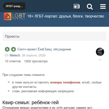
ЛГБТ-раздел
Проекты
Скетч-проект Ёж&Заяц: обсуждение
От
Melech
,
26 апреля, 2025
30
10
ответов
1202
просмотра
апреля,
2025
При создании темы помните:
в теме нельзя оставлять
номера телефонов
, email, любые
другие контакты
спам, рекламная информация запрещена
Квир-семья: ребёнок-гей
Отношения между родителями и их лгбт-детьми: каминг-аут,