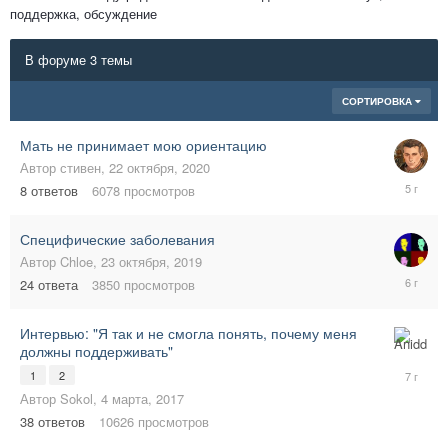
поддержка, обсуждение
В форуме 3 темы
СОРТИРОВКА
Мать не принимает мою ориентацию
Автор
стивен
,
22 октября, 2020
16
8
ответов
6078
просмотров
марта,
2021
Специфические заболевания
Автор
Chloe
,
23 октября, 2019
19
24
ответа
3850
просмотров
ноября,
2019
Интервью: "Я так и не смогла понять, почему меня
должны поддерживать"
7
июля,
1
2
2019
Автор
Sokol
,
4 марта, 2017
38
ответов
10626
просмотров