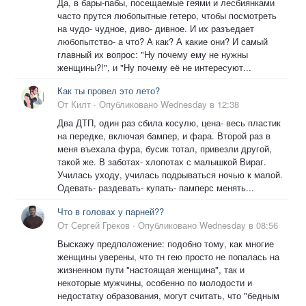
Да, в бары-пабы, посещаемые геями и лесбиянками
часто прутся любопытные гетеро, чтобы посмотреть
на чудо- чудное, диво- дивное. И их разъедает
любопытство- а что? А как? А какие они? И самый
главный их вопрос: "Ну почему ему не нужны
женщины?!", и "Ну почему её не интересуют...
Как ты провел это лето?
От
Килт
·
Опубликовано
Wednesday в 12:38
Два ДТП, один раз сбила косулю, цена- весь пластик
на передке, включая бампер, и фара. Второй раз в
меня въехала фура, бусик тотал, привезли другой,
такой же. В заботах- хлопотах с малышкой Вираг.
Училась уходу, училась подрываться ночью к малой.
Одевать- раздевать- купать- памперс менять...
Что в головах у парней??
От
Сергей Греков
·
Опубликовано
Wednesday в 08:56
Выскажу предположение: подобно тому, как многие
женщины уверены, что тн гею просто не попалась на
жизненном пути "настоящая женщина", так и
некоторые мужчины, особенно по молодости и
недостатку образования, могут считать, что "бедным