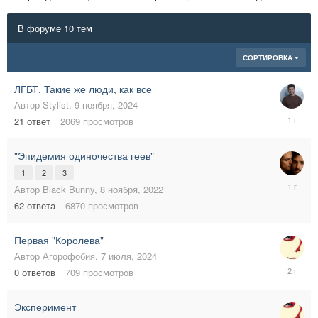
В форуме 10 тем
СОРТИРОВКА
ЛГБТ. Такие же люди, как все
Автор
Stylist
,
9 ноября, 2024
9
21
ответ
2069
просмотров
января,
2025
"Эпидемия одиночества геев"
1
2
3
26
Автор
Black Bunny
,
8 ноября, 2022
октября,
62
ответа
6870
просмотров
2024
Первая "Королева"
Автор
Агорофобия
,
7 июля, 2024
7
0
ответов
709
просмотров
июля,
2024
Эксперимент