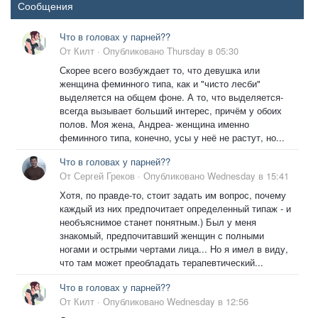
Сообщения
Что в головах у парней??
От
Килт
·
Опубликовано
Thursday в 05:30
Скорее всего возбуждает то, что девушка или
женщина феминного типа, как и "чисто лесби"
выделяется на общем фоне. А то, что выделяется-
всегда вызывает больший интерес, причём у обоих
полов. Моя жена, Андреа- женщина именно
феминного типа, конечно, усы у неё не растут, но...
Что в головах у парней??
От
Сергей Греков
·
Опубликовано
Wednesday в 15:41
Хотя, по правде-то, стоит задать им вопрос, почему
каждый из них предпочитает определенный типаж - и
необъяснимое станет понятным.) Был у меня
знакомый, предпочитавший женщин с полными
ногами и острыми чертами лица... Но я имел в виду,
что там может преобладать терапевтический...
Что в головах у парней??
От
Килт
·
Опубликовано
Wednesday в 12:56