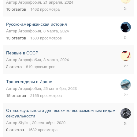
Автор
Агорофобия
,
21 апреля, 2024
24
10
ответов
1462
просмотра
апреля,
2024
Русско-американская история
Автор
Агорофобия
,
8 марта, 2024
27
13
ответов
1500
просмотров
марта,
2024
Первые в СССР
Автор
Агорофобия
,
8 марта, 2024
9
2
ответа
819
просмотров
марта,
2024
Трансгендеры в Иране
Автор
Агорофобия
,
25 сентября, 2023
28
15
ответов
2155
просмотров
сентября
2023
От «сексуальности для всех» ко всевозможным видам
сексуальности
20
Автор
Stylist
,
20 сентября, 2020
сентября
0
ответов
1682
просмотра
2020