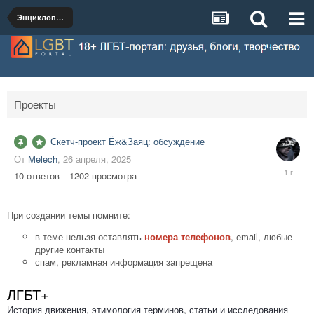
Энциклопедия
Проекты
Скетч-проект Ёж&Заяц: обсуждение
От
Melech
,
26 апреля, 2025
30
10
ответов
1202
просмотра
апреля,
2025
При создании темы помните:
в теме нельзя оставлять
номера телефонов
, email, любые
другие контакты
спам, рекламная информация запрещена
ЛГБТ+
История движения, этимология терминов, статьи и исследования