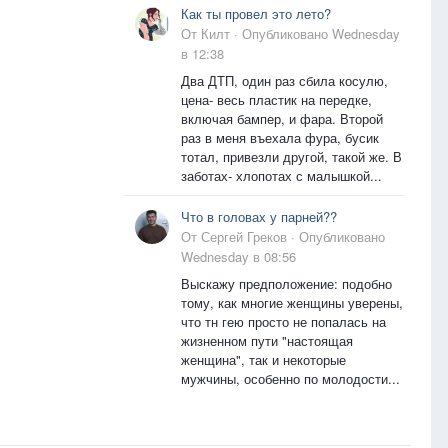
Как ты провел это лето?
От
Килт
·
Опубликовано
Wednesday
в 12:38
Два ДТП, один раз сбила косулю,
цена- весь пластик на передке,
включая бампер, и фара. Второй
раз в меня въехала фура, бусик
тотал, привезли другой, такой же. В
заботах- хлопотах с малышкой...
Что в головах у парней??
От
Сергей Греков
·
Опубликовано
Wednesday в 08:56
Выскажу предположение: подобно
тому, как многие женщины уверены,
что тн гею просто не попалась на
жизненном пути "настоящая
женщина", так и некоторые
мужчины, особенно по молодости...