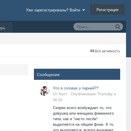
Регистрация
Уже зарегистрированы? Войти
арь
Вся активность
Сообщения
Что в головах у парней??
От
Килт
·
Опубликовано
Thursday в
05:30
Скорее всего возбуждает то, что
девушка или женщина феминного
типа, как и "чисто лесби"
выделяется на общем фоне. А то,
что выделяется- всегда вызывает