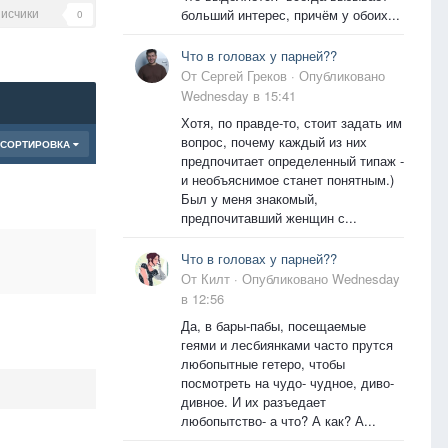
исчики
больший интерес, причём у обоих...
0
Что в головах у парней??
От
Сергей Греков
·
Опубликовано
Wednesday в 15:41
Хотя, по правде-то, стоит задать им
вопрос, почему каждый из них
СОРТИРОВКА
предпочитает определенный типаж -
и необъяснимое станет понятным.)
Был у меня знакомый,
предпочитавший женщин с...
Что в головах у парней??
От
Килт
·
Опубликовано
Wednesday
в 12:56
Да, в бары-пабы, посещаемые
геями и лесбиянками часто прутся
любопытные гетеро, чтобы
посмотреть на чудо- чудное, диво-
дивное. И их разъедает
любопытство- а что? А как? А...