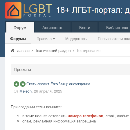
Форум
Активность
Блоги
Библиотека
Форумы
Правила
Модераторы
Пользователи он
Главная
Технический раздел
Тестирование
Проекты
Скетч-проект Ёж&Заяц: обсуждение
От
Melech
,
26 апреля, 2025
При создании темы помните:
в теме нельзя оставлять
номера телефонов
, email, любые
спам, рекламная информация запрещена