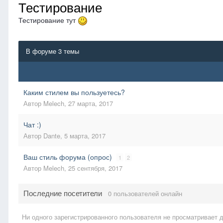
Тестирование
Тестирование тут
В форуме 3 темы
Каким стилем вы пользуетесь?
Автор
Melech
,
27 марта, 2017
Чат :)
Автор
Dante
,
5 марта, 2017
Ваш стиль форума (опрос)
1
2
Автор
Melech
,
25 сентября, 2017
Последние посетители
0 пользователей онлайн
Ни одного зарегистрированного пользователя не просматривает 